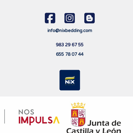
info@nixbedding.com
983 29 67 55
655 78 07 44