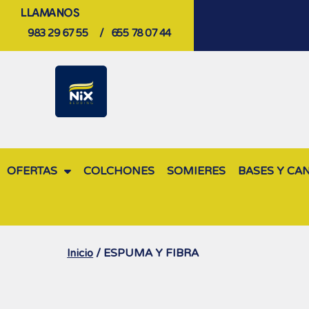
LLAMANOS
983 29 67 55
/
655 78 07 44
OFERTAS
COLCHONES
SOMIERES
BASES Y CA
/ ESPUMA Y FIBRA
Inicio