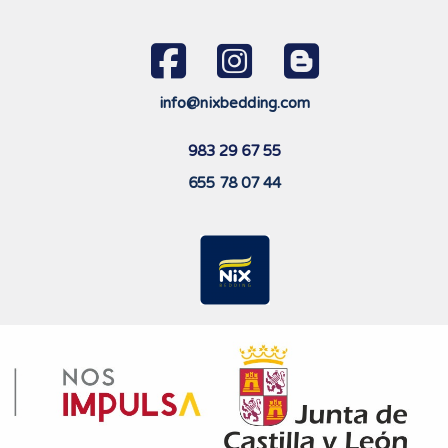
info@nixbedding.com
983 29 67 55
655 78 07 44