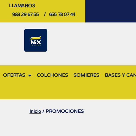
LLAMANOS
983 29 67 55
/
655 78 07 44
OFERTAS
COLCHONES
SOMIERES
BASES Y CA
/ PROMOCIONES
Inicio