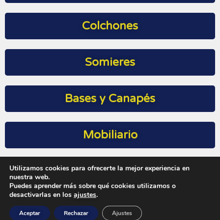
Colchones
Somieres
Bases y Canapés
Mobiliario
Utilizamos cookies para ofrecerte la mejor experiencia en
Geriatría
nuestra web.
Puedes aprender más sobre qué cookies utilizamos o
desactivarlas en los
ajustes
.
Aceptar
Rechazar
Ajustes
Aviso Legal
Política de Privacidad
Política de Cookies
–
–