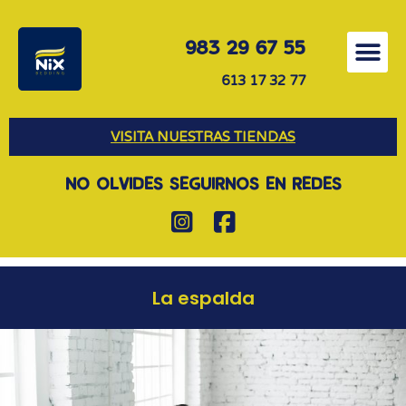
983 29 67 55
613 17 32 77
VISITA NUESTRAS TIENDAS
NO OLVIDES SEGUIRNOS EN REDES
La espalda