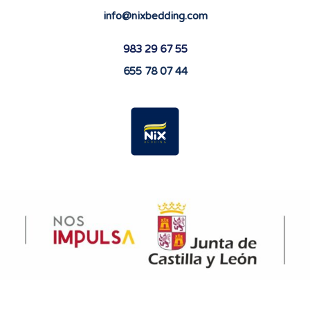
info@nixbedding.com
983 29 67 55
655 78 07 44