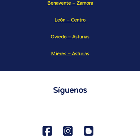
Benavente – Zamora
León – Centro
Oviedo – Asturias
Mieres – Asturias
Síguenos