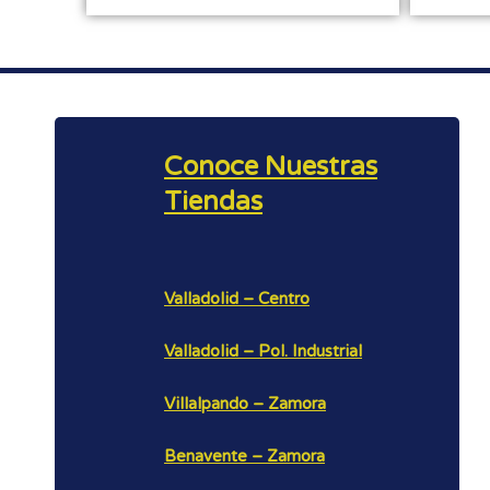
Conoce Nuestras
Tiendas
Valladolid – Centro
Valladolid – Pol. Industrial
Villalpando – Zamora
Benavente – Zamora