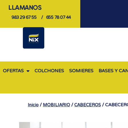
LLAMANOS
983 29 67 55
/
655 78 07 44
OFERTAS
COLCHONES
SOMIERES
BASES Y CA
/
/
/ CABECER
Inicio
MOBILIARIO
CABECEROS