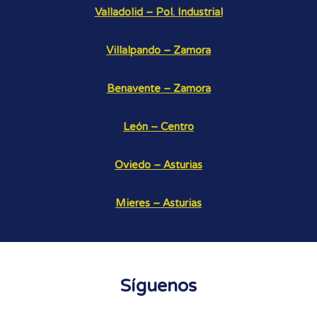
Valladolid – Pol. Industrial
Villalpando – Zamora
Benavente – Zamora
León – Centro
Oviedo – Asturias
Mieres – Asturias
Síguenos