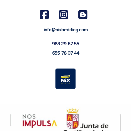
info@nixbedding.com
983 29 67 55
655 78 07 44