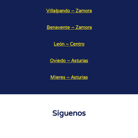
Villalpando – Zamora
Benavente – Zamora
León – Centro
Oviedo – Asturias
Mieres – Asturias
Síguenos