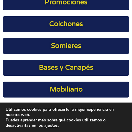
Promociones
Colchones
Somieres
Bases y Canapés
Mobiliario
Utilizamos cookies para ofrecerte la mejor experiencia en
Geriatría
nuestra web.
Puedes aprender más sobre qué cookies utilizamos o
desactivarlas en los
ajustes
.