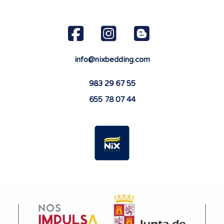
info@nixbedding.com
983 29 67 55
655 78 07 44