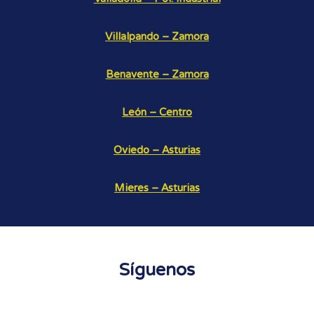
Villalpando – Zamora
Benavente – Zamora
León – Centro
Oviedo – Asturias
Mieres – Asturias
Síguenos